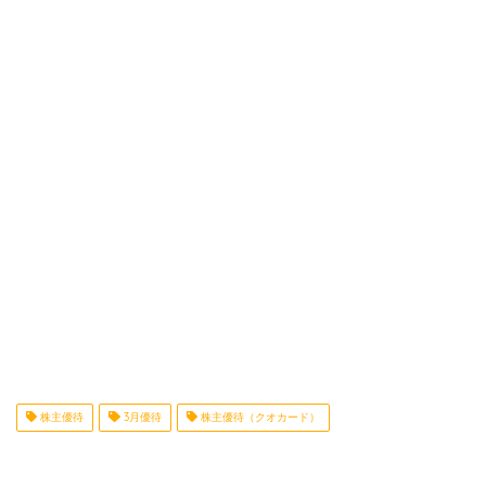
株主優待
3月優待
株主優待（クオカード）