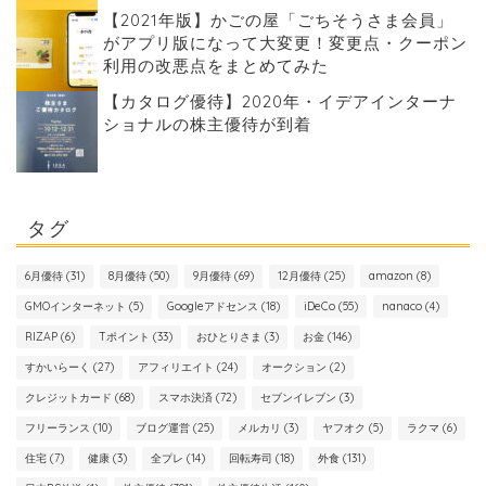
【2021年版】かごの屋「ごちそうさま会員」
がアプリ版になって大変更！変更点・クーポン
利用の改悪点をまとめてみた
【カタログ優待】2020年・イデアインターナ
ショナルの株主優待が到着
タグ
6月優待
(31)
8月優待
(50)
9月優待
(69)
12月優待
(25)
amazon
(8)
GMOインターネット
(5)
Googleアドセンス
(18)
iDeCo
(55)
nanaco
(4)
RIZAP
(6)
Tポイント
(33)
おひとりさま
(3)
お金
(146)
すかいらーく
(27)
アフィリエイト
(24)
オークション
(2)
クレジットカード
(68)
スマホ決済
(72)
セブンイレブン
(3)
フリーランス
(10)
ブログ運営
(25)
メルカリ
(3)
ヤフオク
(5)
ラクマ
(6)
住宅
(7)
健康
(3)
全プレ
(14)
回転寿司
(18)
外食
(131)