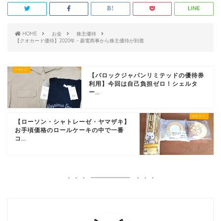
HOME
お金
株主優待
【クオカード優待】2020年・菱電商事から株主優待が到着
【バロックジャパンリミテッドの優待券
利用】今回は自己負担ゼロ！シェルタ
ー...
【ローソン・シャトレーゼ・ヤマザキ】
お手頃価格のロールケーキの中で一番
コ...