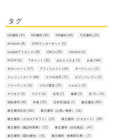
タグ
6月優待
(31)
8月優待
(50)
9月優待
(69)
12月優待
(25)
amazon
(8)
GMOインターネット
(5)
Googleアドセンス
(18)
iDeCo
(55)
nanaco
(4)
RIZAP
(6)
Tポイント
(33)
おひとりさま
(3)
お金
(146)
すかいらーく
(27)
アフィリエイト
(24)
オークション
(2)
クレジットカード
(68)
スマホ決済
(72)
セブンイレブン
(3)
フリーランス
(10)
ブログ運営
(25)
メルカリ
(3)
ヤフオク
(5)
ラクマ
(6)
住宅
(7)
健康
(3)
全プレ
(14)
回転寿司
(18)
外食
(131)
日本BS放送
(1)
株主優待
(391)
株主優待生活
(160)
株主優待（お買い物券）
(26)
株主優待（カタログギフト）
(25)
株主優待（クオカード）
(59)
株主優待（施設利用券）
(12)
株主優待（自社製品）
(47)
株主優待（隠れ優待）
(16)
株主優待（食事割引券）
(7)