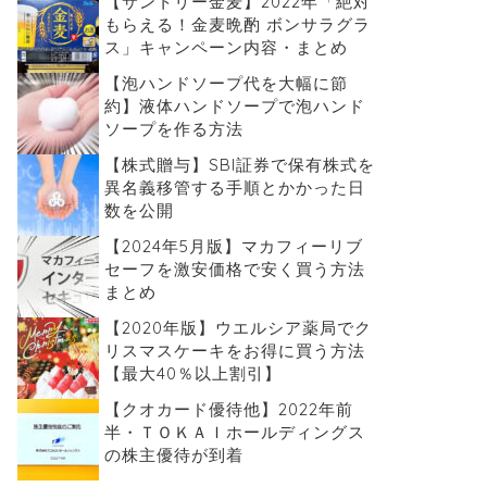
【サントリー金麦】2022年「絶対
もらえる！金麦晩酌 ボンサラグラ
ス」キャンペーン内容・まとめ
【泡ハンドソープ代を大幅に節
約】液体ハンドソープで泡ハンド
ソープを作る方法
【株式贈与】SBI証券で保有株式を
異名義移管する手順とかかった日
数を公開
【2024年5月版】マカフィーリブ
セーフを激安価格で安く買う方法
まとめ
【2020年版】ウエルシア薬局でク
リスマスケーキをお得に買う方法
【最大40％以上割引】
【クオカード優待他】2022年前
半・ＴＯＫＡＩホールディングス
の株主優待が到着