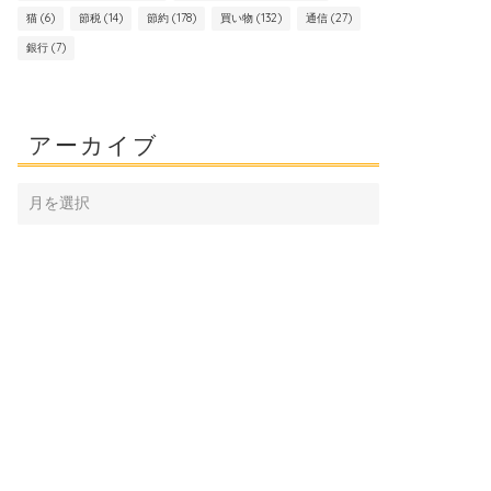
猫
(6)
節税
(14)
節約
(178)
買い物
(132)
通信
(27)
銀行
(7)
アーカイブ