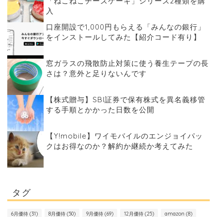
「ねこねこチーズケーキ」シリーズ2種類を購
入
口座開設で1,000円もらえる「みんなの銀行」
をインストールしてみた【紹介コード有り】
窓ガラスの飛散防止対策に使う養生テープの長
さは？意外と足りないんです
【株式贈与】SBI証券で保有株式を異名義移管
する手順とかかった日数を公開
【Y!mobile】ワイモバイルのエンジョイパッ
クはお得なのか？解約か継続か考えてみた
タグ
6月優待
(31)
8月優待
(50)
9月優待
(69)
12月優待
(25)
amazon
(8)