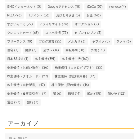
GMOインターネット
(5)
Googleアドセンス
(18)
iDeCo
(55)
nanaco
(4)
RIZAP
(6)
Tポイント
(33)
おひとりさま
(3)
お金
(146)
すかいらーく
(27)
アフィリエイト
(24)
オークション
(2)
クレジットカード
(68)
スマホ決済
(72)
セブンイレブン
(3)
フリーランス
(10)
ブログ運営
(25)
メルカリ
(3)
ヤフオク
(5)
ラクマ
(6)
住宅
(7)
健康
(3)
全プレ
(14)
回転寿司
(18)
外食
(131)
日本BS放送
(1)
株主優待
(391)
株主優待生活
(160)
株主優待（お買い物券）
(26)
株主優待（カタログギフト）
(25)
株主優待（クオカード）
(59)
株主優待（施設利用券）
(12)
株主優待（自社製品）
(47)
株主優待（隠れ優待）
(16)
株主優待（食事割引券）
(7)
猫
(6)
節税
(14)
節約
(178)
買い物
(132)
通信
(27)
銀行
(7)
アーカイブ