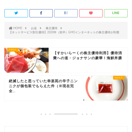
HOME
お金
株主優待
【ネットサービス割引優待】2020年（前半）GMOインターネットの株主優待が到着
【すかいらーくの株主優待利用】優待消
費への道・ジョナサンの豪華！海鮮丼膳
絶滅したと思っていた幸楽苑の辛子ニン
ニクが個包装でもらえた件（※現在完
全...