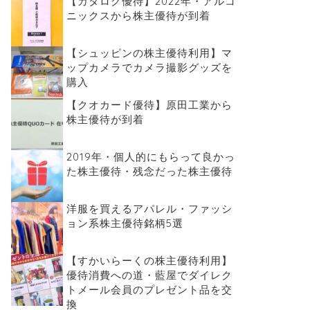
【カタログ優待】2022年・アルコ
ニックスから株主優待が到着
【シュッピンの株主優待利用】マ
ップカメラでカメラ撮影グッズを
購入
【クオカード優待】原田工業から
株主優待が到着
2019年・個人的にもらって良かっ
た株主優待・残念だった株主優待
洋服を買えるアパレル・ファッシ
ョン系株主優待銘柄5選
【すかいらーくの株主優待利用】
優待消費への道・藍屋でダイレク
トメール会員のプレゼント品を交
換