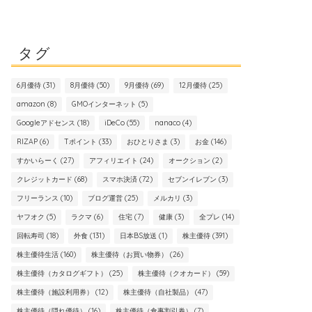
タグ
6月優待
(31)
8月優待
(50)
9月優待
(69)
12月優待
(25)
amazon
(8)
GMOインターネット
(5)
Googleアドセンス
(18)
iDeCo
(55)
nanaco
(4)
RIZAP
(6)
Tポイント
(33)
おひとりさま
(3)
お金
(146)
すかいらーく
(27)
アフィリエイト
(24)
オークション
(2)
クレジットカード
(68)
スマホ決済
(72)
セブンイレブン
(3)
フリーランス
(10)
ブログ運営
(25)
メルカリ
(3)
ヤフオク
(5)
ラクマ
(6)
住宅
(7)
健康
(3)
全プレ
(14)
回転寿司
(18)
外食
(131)
日本BS放送
(1)
株主優待
(391)
株主優待生活
(160)
株主優待（お買い物券）
(26)
株主優待（カタログギフト）
(25)
株主優待（クオカード）
(59)
株主優待（施設利用券）
(12)
株主優待（自社製品）
(47)
株主優待（隠れ優待）
(16)
株主優待（食事割引券）
(7)