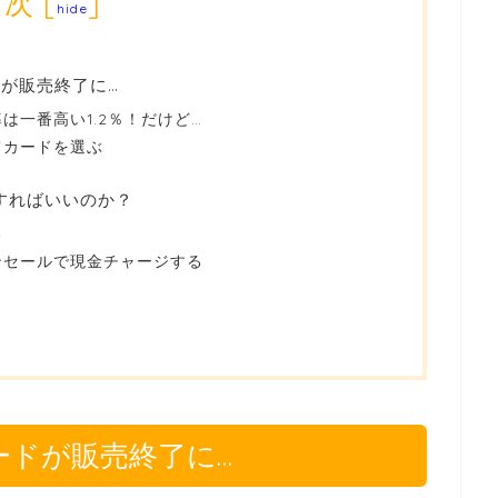
目次
[
]
hide
ードが販売終了に…
は一番高い1.2％！だけど…
てカードを選ぶ
うすればいいのか？
る
ンセールで現金チャージする
トカードが販売終了に…