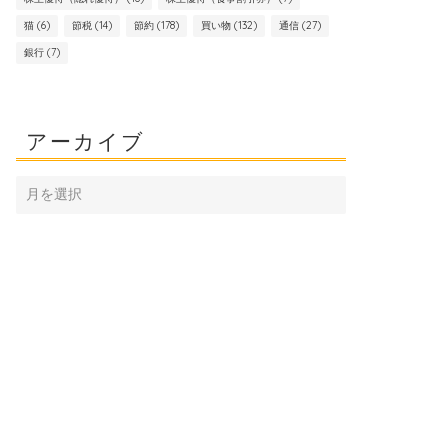
猫
(6)
節税
(14)
節約
(178)
買い物
(132)
通信
(27)
銀行
(7)
アーカイブ