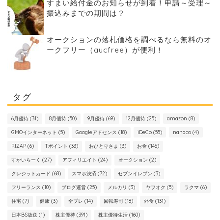
すまい給付金のお知らせが到着！申請～受理～
振込みまでの期間は？
オークションの落札価格を調べるなら無料のオ
ークフリー（aucfree）が便利！
タグ
6月優待
(31)
8月優待
(50)
9月優待
(69)
12月優待
(25)
amazon
(8)
GMOインターネット
(5)
Googleアドセンス
(18)
iDeCo
(55)
nanaco
(4)
RIZAP
(6)
Tポイント
(33)
おひとりさま
(3)
お金
(146)
すかいらーく
(27)
アフィリエイト
(24)
オークション
(2)
クレジットカード
(68)
スマホ決済
(72)
セブンイレブン
(3)
フリーランス
(10)
ブログ運営
(25)
メルカリ
(3)
ヤフオク
(5)
ラクマ
(6)
住宅
(7)
健康
(3)
全プレ
(14)
回転寿司
(18)
外食
(131)
日本BS放送
(1)
株主優待
(391)
株主優待生活
(160)