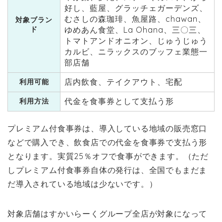
好し、藍屋、グラッチェガーデンズ、
むさしの森珈琲、魚屋路、chawan、
対象ブラン
ド
ゆめあん食堂、La Ohana、三〇三、
トマトアンドオニオン、じゅうじゅう
カルビ、ニラックスのブッフェ業態一
部店舗
店内飲食、テイクアウト、宅配
利用可能
代金を食事券として支払う形
利用方法
プレミアム付食事券は、導入している地域の販売窓口
などで購入でき、飲食店での代金を食事券で支払う形
となります。実質25％オフで食事ができます。（ただ
しプレミアム付食事券自体の発行は、全国でもまだま
だ導入されている地域は少ないです。）
対象店舗はすかいらーくグループ全店が対象になって