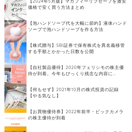
【2024年5月版】マカフィーリブセーフを激安
価格で安く買う方法まとめ
【泡ハンドソープ代を大幅に節約】液体ハンド
ソープで泡ハンドソープを作る方法
【株式贈与】SBI証券で保有株式を異名義移管
する手順とかかった日数を公開
【自社製品優待】2020年フェリシモの株主優
待が到着。今年もびっくり残念な内容に…
【何もせず】2021年10月の株式投資の記録
【やる気なし】
【お買物優待券】2022年前半・ビックカメラ
の株主優待が到着