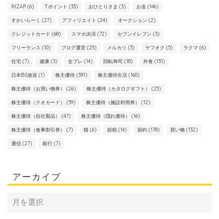
RIZAP
(6)
Tポイント
(33)
おひとりさま
(3)
お金
(146)
すかいらーく
(27)
アフィリエイト
(24)
オークション
(2)
クレジットカード
(68)
スマホ決済
(72)
セブンイレブン
(3)
フリーランス
(10)
ブログ運営
(25)
メルカリ
(3)
ヤフオク
(5)
ラクマ
(6)
住宅
(7)
健康
(3)
全プレ
(14)
回転寿司
(18)
外食
(131)
日本BS放送
(1)
株主優待
(391)
株主優待生活
(160)
株主優待（お買い物券）
(26)
株主優待（カタログギフト）
(25)
株主優待（クオカード）
(59)
株主優待（施設利用券）
(12)
株主優待（自社製品）
(47)
株主優待（隠れ優待）
(16)
株主優待（食事割引券）
(7)
猫
(6)
節税
(14)
節約
(178)
買い物
(132)
通信
(27)
銀行
(7)
アーカイブ