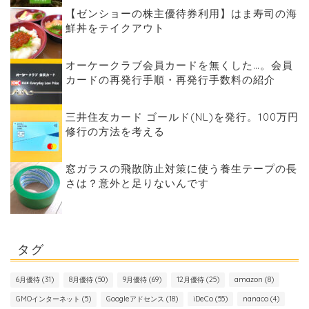
【ゼンショーの株主優待券利用】はま寿司の海
鮮丼をテイクアウト
オーケークラブ会員カードを無くした…。会員
カードの再発行手順・再発行手数料の紹介
三井住友カード ゴールド(NL)を発行。100万円
修行の方法を考える
窓ガラスの飛散防止対策に使う養生テープの長
さは？意外と足りないんです
タグ
6月優待
(31)
8月優待
(50)
9月優待
(69)
12月優待
(25)
amazon
(8)
GMOインターネット
(5)
Googleアドセンス
(18)
iDeCo
(55)
nanaco
(4)