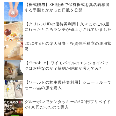
【株式贈与】SBI証券で保有株式を異名義移管
する手順とかかった日数を公開
【クリレスHDの優待券利用】久々にかごの屋
に行ったところランチが値上げされていました
2020年8月の楽天証券・投資信託積立の運用状
況
【Y!mobile】ワイモバイルのエンジョイパッ
クはお得なのか？解約か継続か考えてみた
【ワールドの株主優待券利用】シューラルーで
セール品の服を購入
グルーポンでケンタッキーの500円プリペイド
が100円だったので購入