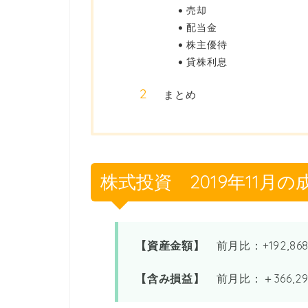
売却
配当金
株主優待
貸株利息
まとめ
株式投資 2019年11月の
【
資産金額
】
前月比：+192,86
【
含み損益
】
前月比：＋366,29