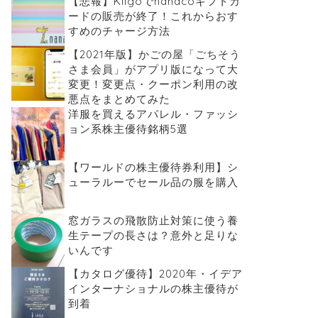
【悲報】Kiigoでnanacoギフトカ
ードの販売が終了！これからおす
すめのチャージ方法
【2021年版】かごの屋「ごちそう
さま会員」がアプリ版になって大
変更！変更点・クーポン利用の改
悪点をまとめてみた
洋服を買えるアパレル・ファッシ
ョン系株主優待銘柄5選
【ワールドの株主優待券利用】シ
ューラルーでセール品の服を購入
窓ガラスの飛散防止対策に使う養
生テープの長さは？意外と足りな
いんです
【カタログ優待】2020年・イデア
インターナショナルの株主優待が
到着