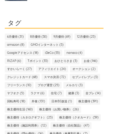
タグ
6月優待
(31)
8月優待
(50)
9月優待
(69)
12月優待
(25)
amazon
(8)
GMOインターネット
(5)
Googleアドセンス
(18)
iDeCo
(55)
nanaco
(4)
RIZAP
(6)
Tポイント
(33)
おひとりさま
(3)
お金
(146)
すかいらーく
(27)
アフィリエイト
(24)
オークション
(2)
クレジットカード
(68)
スマホ決済
(72)
セブンイレブン
(3)
フリーランス
(10)
ブログ運営
(25)
メルカリ
(3)
ヤフオク
(5)
ラクマ
(6)
住宅
(7)
健康
(3)
全プレ
(14)
回転寿司
(18)
外食
(131)
日本BS放送
(1)
株主優待
(391)
株主優待生活
(160)
株主優待（お買い物券）
(26)
株主優待（カタログギフト）
(25)
株主優待（クオカード）
(59)
株主優待（施設利用券）
(12)
株主優待（自社製品）
(47)
株主優待（隠れ優待）
(16)
株主優待（食事割引券）
(7)