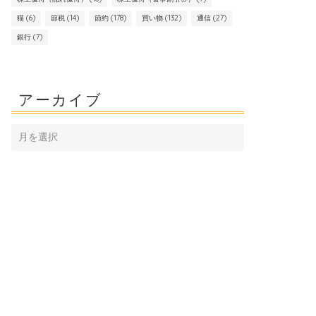
猫
(6)
節税
(14)
節約
(178)
買い物
(132)
通信
(27)
銀行
(7)
アーカイブ