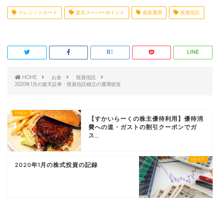
クレジットカード
楽天スーパーポイント
資産運用
投資信託
HOME
お金
投資信託
2020年1月の楽天証券・投資信託積立の運用状況
【すかいらーくの株主優待利用】優待消
費への道・ガストの割引クーポンでガ
ス...
2020年1月の株式投資の記録