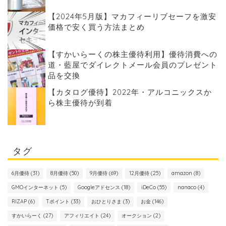
【2024年5月版】マカフィーリブセーフを激安
価格で安く買う方法まとめ
【すかいらーくの株主優待利用】優待消費への
道・藍屋でダイレクトメール会員のプレゼント
品を交換
【カタログ優待】2022年・アルコニックスか
ら株主優待が到着
タグ
6月優待
(31)
8月優待
(50)
9月優待
(69)
12月優待
(25)
amazon
(8)
GMOインターネット
(5)
Googleアドセンス
(18)
iDeCo
(55)
nanaco
(4)
RIZAP
(6)
Tポイント
(33)
おひとりさま
(3)
お金
(146)
すかいらーく
(27)
アフィリエイト
(24)
オークション
(2)