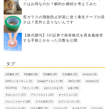
クはお得なのか？解約か継続か考えてみた
窓ガラスの飛散防止対策に使う養生テープの長
さは？意外と足りないんです
【株式贈与】SBI証券で保有株式を異名義移管
する手順とかかった日数を公開
タグ
6月優待
(31)
8月優待
(50)
9月優待
(69)
12月優待
(25)
amazon
(8)
GMOインターネット
(5)
Googleアドセンス
(18)
iDeCo
(55)
nanaco
(4)
RIZAP
(6)
Tポイント
(33)
おひとりさま
(3)
お金
(146)
すかいらーく
(27)
アフィリエイト
(24)
オークション
(2)
クレジットカード
(68)
スマホ決済
(72)
セブンイレブン
(3)
フリーランス
(10)
ブログ運営
(25)
メルカリ
(3)
ヤフオク
(5)
ラクマ
(6)