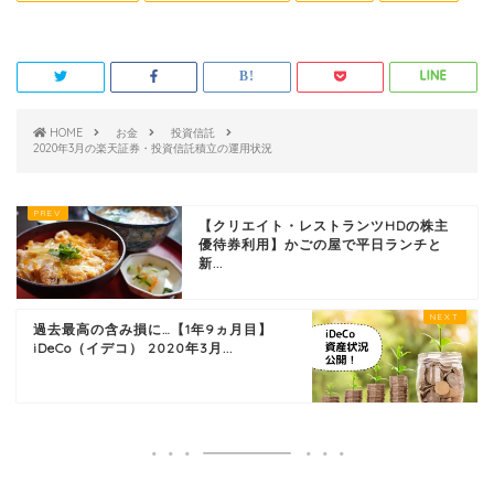
HOME
お金
投資信託
2020年3月の楽天証券・投資信託積立の運用状況
【クリエイト・レストランツHDの株主
優待券利用】かごの屋で平日ランチと
新...
過去最高の含み損に…【1年9ヵ月目】
iDeCo（イデコ） 2020年3月...